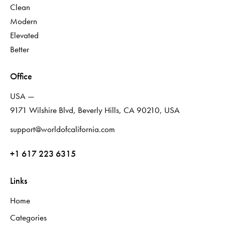
Clean
Modern
Elevated
Better
Office
USA —
9171 Wilshire Blvd, Beverly Hills, CA 90210, USA
support@worldofcalifornia.com
+1 617 223 6315
Links
Home
Categories