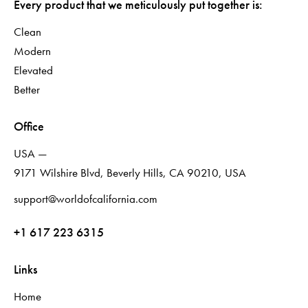
Every product that we meticulously put together is:
Clean
Modern
Elevated
Better
Office
USA —
9171 Wilshire Blvd, Beverly Hills, CA 90210, USA
support@worldofcalifornia.com
+1 617 223 6315
Links
Home